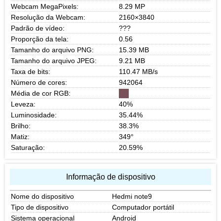
Webcam MegaPixels:
8.29 MP
Resolução da Webcam:
2160×3840
Padrão de vídeo:
???
Proporção da tela:
0.56
Tamanho do arquivo PNG:
15.39 MB
Tamanho do arquivo JPEG:
9.21 MB
Taxa de bits:
110.47 MB/s
Número de cores:
942064
Média de cor RGB:
Leveza:
40%
Luminosidade:
35.44%
Brilho:
38.3%
Matiz:
349°
Saturação:
20.59%
Informação de dispositivo
Nome do dispositivo
Hedmi note9
Tipo de dispositivo
Computador portátil
Sistema operacional
Android