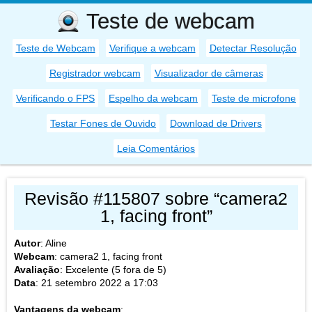
Teste de webcam
Teste de Webcam
Verifique a webcam
Detectar Resolução
Registrador webcam
Visualizador de câmeras
Verificando o FPS
Espelho da webcam
Teste de microfone
Testar Fones de Ouvido
Download de Drivers
Leia Comentários
Revisão #115807 sobre “camera2
1, facing front”
Autor
:
Aline
Webcam
:
camera2 1, facing front
Avaliação
: Excelente (
5
fora de
5
)
Data
:
21 setembro 2022 a 17:03
Vantagens da webcam
: