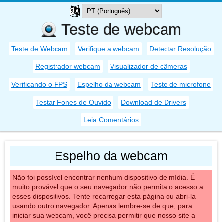
Teste de webcam
Teste de Webcam
Verifique a webcam
Detectar Resolução
Registrador webcam
Visualizador de câmeras
Verificando o FPS
Espelho da webcam
Teste de microfone
Testar Fones de Ouvido
Download de Drivers
Leia Comentários
Espelho da webcam
Não foi possível encontrar nenhum dispositivo de mídia. É
muito provável que o seu navegador não permita o acesso a
esses dispositivos. Tente recarregar esta página ou abri-la
usando outro navegador. Apenas lembre-se de que, para
iniciar sua webcam, você precisa permitir que nosso site a