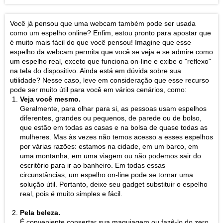
Você já pensou que uma webcam também pode ser usada
como um espelho online? Enfim, estou pronto para apostar que
é muito mais fácil do que você pensou! Imagine que esse
espelho da webcam permita que você se veja e se admire como
um espelho real, exceto que funciona on-line e exibe o "reflexo"
na tela do dispositivo. Ainda está em dúvida sobre sua
utilidade? Nesse caso, leve em consideração que esse recurso
pode ser muito útil para você em vários cenários, como:
Veja você mesmo.
Geralmente, para olhar para si, as pessoas usam espelhos
diferentes, grandes ou pequenos, de parede ou de bolso,
que estão em todas as casas e na bolsa de quase todas as
mulheres. Mas às vezes não temos acesso a esses espelhos
por várias razões: estamos na cidade, em um barco, em
uma montanha, em uma viagem ou não podemos sair do
escritório para ir ao banheiro. Em todas essas
circunstâncias, um espelho on-line pode se tornar uma
solução útil. Portanto, deixe seu gadget substituir o espelho
real, pois é muito simples e fácil.
Pela beleza.
É conveniente consertar sua maquiagem ou fazê-lo do zero