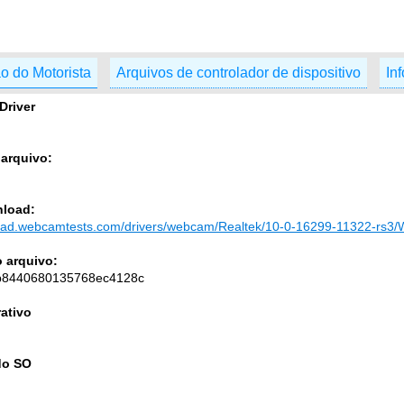
o do Motorista
Arquivos de controlador de dispositivo
In
Driver
arquivo:
load:
load.webcamtests.com/drivers/webcam/Realtek/10-0-16299-11322-rs3/
 arquivo:
b8440680135768ec4128c
ativo
do SO