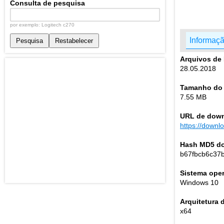
Consulta de pesquisa
por exemplo: Logitech c270
Informaçã
Pesquisa
Restabelecer
Arquivos de 
28.05.2018
Tamanho do 
7.55 MB
URL de down
https://down
Hash MD5 do
b67fbcb6c37
Sistema oper
Windows 10
Arquitetura 
x64