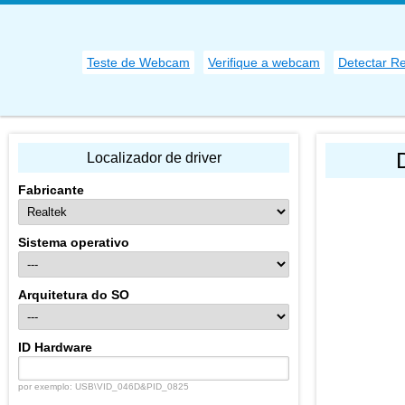
Teste de Webcam
Verifique a webcam
Detectar R
Localizador de driver
Fabricante
Sistema operativo
Arquitetura do SO
ID Hardware
por exemplo: USB\VID_046D&PID_0825